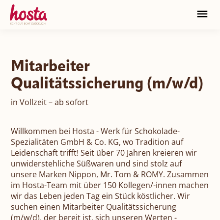
HOSTA
Mitarbeiter
Verantwortung
HOSTA Historie
Qualitätssicherung (m/w/d)
Unsere Marken
in Vollzeit – ab sofort
HOSTA Zukunft
HOSTA Kultur
Karriere
HOSTA Genuss
Willkommen bei Hosta - Werk für Schokolade-
Spezialitäten GmbH & Co. KG, wo Tradition auf
HOSTA Anspruch
Onlineshop
Leidenschaft trifft! Seit über 70 Jahren kreieren wir
Jobportal
unwiderstehliche Süßwaren und sind stolz auf
Nippon
unsere Marken Nippon, Mr. Tom & ROMY. Zusammen
HOSTA Group
HOSTA Onlineshop
News
Kontakt
DE
EN
im Hosta-Team mit über 150 Kollegen/-innen machen
wir das Leben jeden Tag ein Stück köstlicher. Wir
Mr. Tom
suchen einen Mitarbeiter Qualitätssicherung
B2B Onlineshop
(m/w/d), der bereit ist, sich unseren Werten -