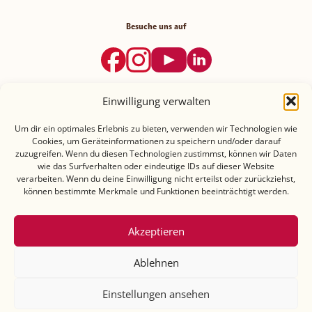
Besuche uns auf
Einwilligung verwalten
Datenschutz
Impressum
Einkaufsbedingungen
Cookie-Richtlinie (EU)
Um dir ein optimales Erlebnis zu bieten, verwenden wir Technologien wie
Cookies, um Geräteinformationen zu speichern und/oder darauf
zuzugreifen. Wenn du diesen Technologien zustimmst, können wir Daten
Teilnahmebedingungen mit Datenschutzhinweisen-
wie das Surfverhalten oder eindeutige IDs auf dieser Website
ROMY Gewinnspiel
verarbeiten. Wenn du deine Einwilligung nicht erteilst oder zurückziehst,
können bestimmte Merkmale und Funktionen beeinträchtigt werden.
Teilnahmebedingungen mit Datenschutzhinweisen-
Amor di pane Gewinnspiel
Akzeptieren
Ablehnen
Einstellungen ansehen