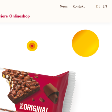
News
Kontakt
DE
EN
riere
Onlineshop
portal
HOSTA Onlineshop
B2B Onlineshop