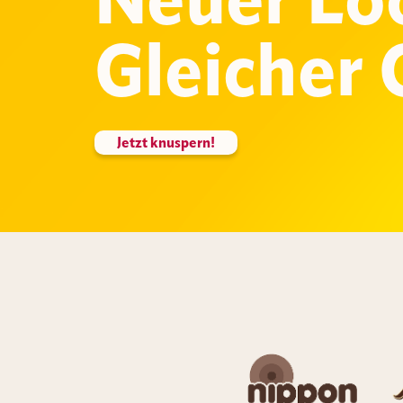
Neuer Lo
Gleicher 
Jetzt knuspern!