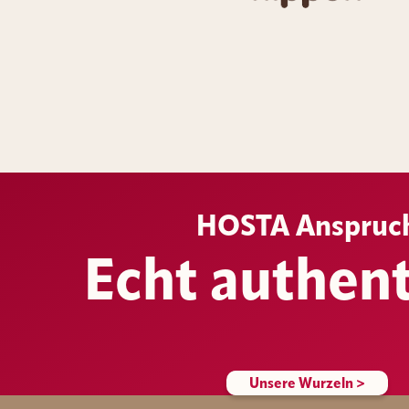
HOSTA
Anspruc
Echt authent
Unsere Wurzeln >