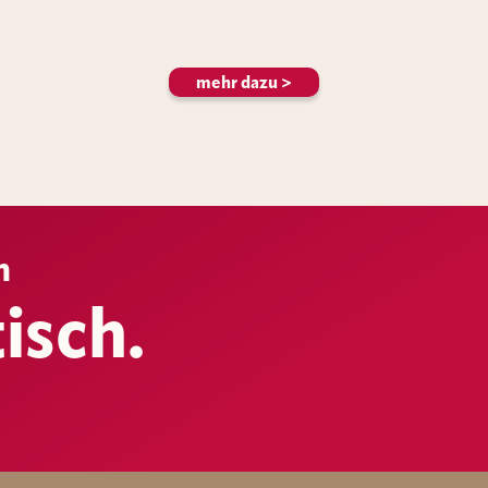
mehr dazu >
h
isch.