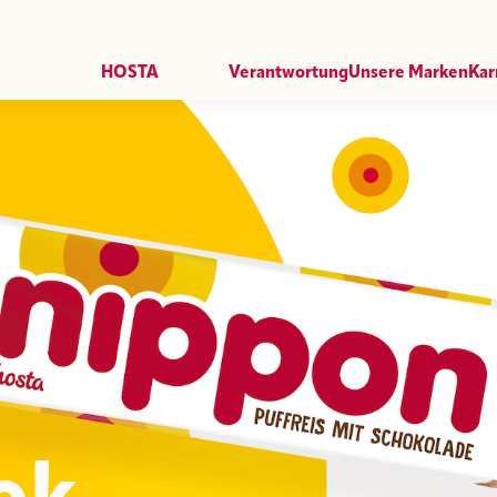
HOSTA
Verantwortung
Unsere Marken
Kar
HOSTA Historie
HOSTA Zukunft
HOSTA Genuss
Job
HOSTA Kultur
Nippon
HOSTA Anspruch
Mr. Tom
HOSTA Group
ROMY
Amor di Pane
Pic-Nic BREAK