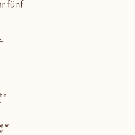
r fünf
A-
hin
.
ng an
er