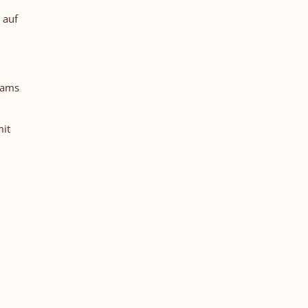
 auf
eams
mit