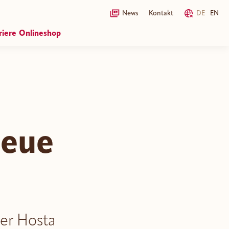
News
Kontakt
DE
EN
riere
Onlineshop
portal
HOSTA Onlineshop
B2B Onlineshop
neue
er Hosta