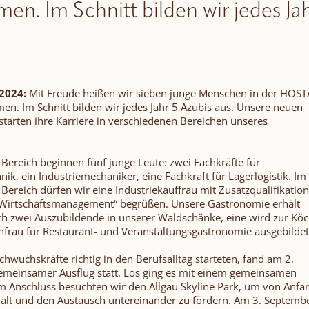
en. Im Schnitt bilden wir jedes Jah
2024:
Mit Freude heißen wir sieben junge Menschen in der HOST
en. Im Schnitt bilden wir jedes Jahr 5 Azubis aus. Unsere neuen
tarten ihre Karriere in verschiedenen Bereichen unseres
Bereich beginnen fünf junge Leute: zwei Fachkräfte für
ik, ein Industriemechaniker, eine Fachkraft für Lagerlogistik. Im
ereich dürfen wir eine Industriekauffrau mit Zusatzqualifikation
s Wirtschaftsmanagement“ begrüßen. Unsere Gastronomie erhält
h zwei Auszubildende in unserer Waldschänke, eine wird zur Köc
hfrau für Restaurant- und Veranstaltungsgastronomie ausgebildet
hwuchskräfte richtig in den Berufsalltag starteten, fand am 2.
emeinsamer Ausflug statt. Los ging es mit einem gemeinsamen
m Anschluss besuchten wir den Allgäu Skyline Park, um von Anfa
t und den Austausch untereinander zu fördern. Am 3. Septemb