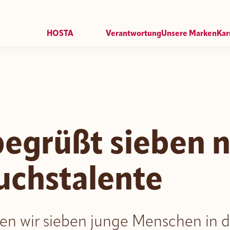
HOSTA
Verantwortung
Unsere Marken
Kar
HOSTA Historie
HOSTA Zukunft
HOSTA Genuss
Job
HOSTA Kultur
Nippon
HOSTA Anspruch
Mr. Tom
HOSTA Group
ROMY
Amor di Pane
begrüßt sieben 
Pic-Nic BREAK
chstalente
en wir sieben junge Menschen in d