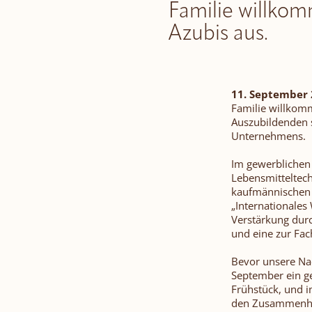
Familie willkomm
Azubis aus.
11. September 
Familie willkomm
Auszubildenden s
Unternehmens.
Im gewerblichen 
Lebensmitteltechn
kaufmännischen B
„Internationale
Verstärkung durc
und eine zur Fac
Bevor unsere Nac
September ein g
Frühstück, und i
den Zusammenhal