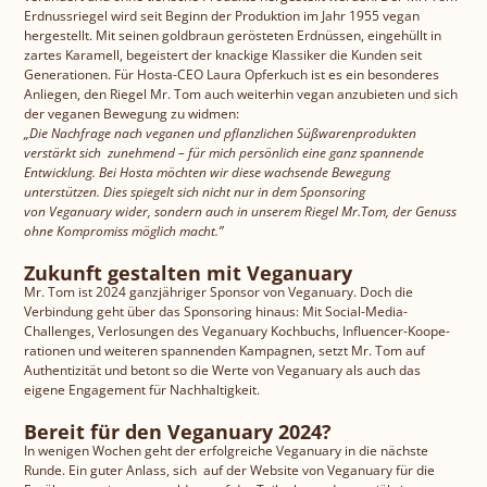
Erdnussriegel wird seit Beginn der Produktion im Jahr 1955 vegan
hergestellt. Mit seinen goldbraun gerösteten Erdnüssen, eingehüllt in
zartes Karamell, begeistert der knackige Klassiker die Kunden seit
Generationen. Für Hosta-CEO Laura Opferkuch ist es ein besonderes
Anliegen, den Riegel Mr. Tom auch weiterhin vegan anzubieten und sich
der veganen Bewegung zu widmen:
„Die Nachfrage nach veganen und pflanzlichen Süßwarenprodukten
verstärkt sich zunehmend – für mich persönlich eine ganz spannende
Entwicklung. Bei Hosta möchten wir diese wachsende Bewegung
unterstützen. Dies spiegelt sich nicht nur in dem Sponsoring
von Veganuary wider, sondern auch in unserem Riegel Mr.Tom, der Genuss
ohne Kompromiss möglich macht.”
Zukunft gestalten mit Veganuary
Mr. Tom ist 2024 ganzjähriger Sponsor von Veganuary. Doch die
Verbindung geht über das Sponsoring hinaus: Mit Social-Media-
Challenges, Verlosungen des Veganuary Kochbuchs, Influencer-Koope-
rationen und weiteren spannenden Kampagnen, setzt Mr. Tom auf
Authentizität und betont so die Werte von Veganuary als auch das
eigene Engagement für Nachhaltigkeit.
Bereit für den Veganuary 2024?
In wenigen Wochen geht der erfolgreiche Veganuary in die nächste
Runde. Ein guter Anlass, sich auf der Website von Veganuary für die