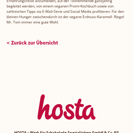
Ernährungsreise anzumelden, auf der Teilnehmende ganzjährig
begleitet werden, von einem veganen Promi-Kochbuch sowie von
zahlreichen Tipps via E-Mail-Serie und Social Media profitieren. Für den
kleinen Hunger zwischendurch ist der vegane Erdnuss-Karamell- Riegel
Mr. Tom immer eine gute Wahl.
< Zurück zur Übersicht
HOSTA – Werk für Schokolade-Spezialitäten GmbH & Co. KG