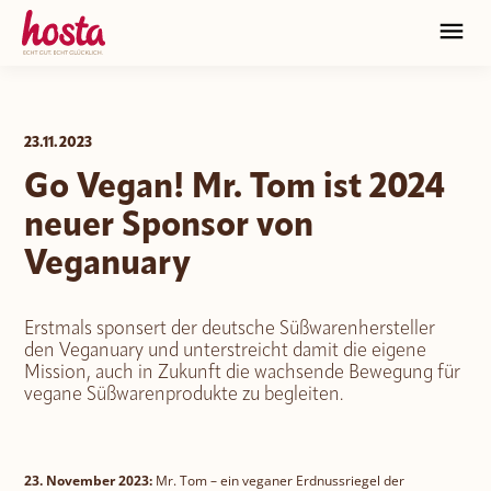
HOSTA
23.11.2023
Verantwortung
HOSTA Historie
Go Vegan! Mr. Tom ist 2024
Unsere Marken
neuer Sponsor von
HOSTA Zukunft
HOSTA Kultur
Veganuary
Karriere
HOSTA Genuss
HOSTA Anspruch
Onlineshop
Erstmals sponsert der deutsche Süßwarenhersteller
Jobportal
den Veganuary und unterstreicht damit die eigene
Nippon
Mission, auch in Zukunft die wachsende Bewegung für
vegane Süßwarenprodukte zu begleiten.
HOSTA Group
HOSTA Onlineshop
News
Kontakt
DE
EN
Mr. Tom
B2B Onlineshop
23. November 2023:
Mr. Tom – ein veganer Erdnussriegel der