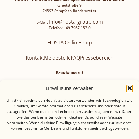
Greutstraße 9
74597 Stimpfach-Randenweiler
Info@hosta-group.com
E-Mail:
Telefon: +49 7967 153-0
HOSTA Onlineshop
Kontakt
Meldestelle
FAQ
Pressebereich
Besuche uns auf
Einwilligung verwalten
Um dir ein optimales Erlebnis zu bieten, verwenden wir Technologien wie
Cookies, um Geräteinformationen zu speichern und/oder darauf
Datenschutz
Impressum
Einkaufsbedingungen
zuzugreifen. Wenn du diesen Technologien zustimmst, können wir Daten
wie das Surfverhalten oder eindeutige IDs auf dieser Website
Cookie-Richtlinie (EU)
verarbeiten. Wenn du deine Einwilligung nicht erteilst oder zurückziehst,
können bestimmte Merkmale und Funktionen beeinträchtigt werden.
Teilnahmebedingungen mit Datenschutzhinweisen-
ROMY Gewinnspiel