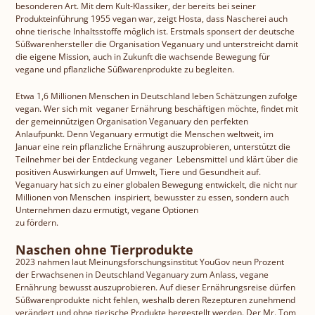
besonderen Art. Mit dem Kult-Klassiker, der bereits bei seiner
ROMY
Produkteinführung 1955 vegan war, zeigt Hosta, dass Nascherei auch
ohne tierische Inhaltsstoffe möglich ist. Erstmals sponsert der deutsche
Süßwarenhersteller die Organisation Veganuary und unterstreicht damit
die eigene Mission, auch in Zukunft die wachsende Bewegung für
Amor di Pane
vegane und pflanzliche Süßwarenprodukte zu begleiten.
Etwa 1,6 Millionen Menschen in Deutschland leben Schätzungen zufolge
vegan. Wer sich mit veganer Ernährung beschäftigen möchte, findet mit
Pic-Nic BREAK
der gemeinnützigen Organisation Veganuary den perfekten
Anlaufpunkt. Denn Veganuary ermutigt die Menschen weltweit, im
Januar eine rein pflanzliche Ernährung auszuprobieren, unterstützt die
Teilnehmer bei der Entdeckung veganer Lebensmittel und klärt über die
positiven Auswirkungen auf Umwelt, Tiere und Gesundheit auf.
Veganuary hat sich zu einer globalen Bewegung entwickelt, die nicht nur
Millionen von Menschen inspiriert, bewusster zu essen, sondern auch
Unternehmen dazu ermutigt, vegane Optionen
zu fördern.
Naschen ohne Tierprodukte
2023 nahmen laut Meinungsforschungsinstitut YouGov neun Prozent
der Erwachsenen in Deutschland Veganuary zum Anlass, vegane
Ernährung bewusst auszuprobieren. Auf dieser Ernährungsreise dürfen
Süßwarenprodukte nicht fehlen, weshalb deren Rezepturen zunehmend
verändert und ohne tierische Produkte hergestellt werden. Der Mr. Tom