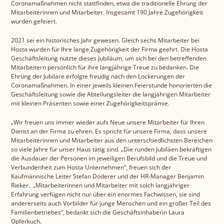
Coronamaßnahmen nicht stattfinden, etwa die traditionelle Ehrung der
ROMY
Mitarbeiterinnen und Mitarbeiter. Insgesamt 190 Jahre Zugehörigkeit
wurden gefeiert.
2021 sei ein historisches Jahr gewesen. Gleich sechs Mitarbeiter bei
Amor di Pane
Hosta wurden für Ihre lange Zugehörigkeit der Firma geehrt. Die Hosta
Geschäftsleitung nutzte dieses Jubiläum, um sich bei den betreffenden
Mitarbeitern persönlich für ihre langjährige Treue zu bedanken. Die
Ehrung der Jubilare erfolgte freudig nach den Lockerungen der
Pic-Nic BREAK
Coronamaßnahmen. In einer jeweils kleinen Feierstunde honorierten die
Geschäftsleitung sowie die Abteilungsleiter die langjährigen Mitarbeiter
mit kleinen Präsenten sowie einer Zugehörigkeitsprämie.
„Wir freuen uns immer wieder aufs Neue unsere Mitarbeiter für Ihren
Dienst an der Firma zu ehren. Es spricht für unsere Firma, dass unsere
Mitarbeiterinnen und Mitarbeiter aus den unterschiedlichsten Bereichen
so viele Jahre für unser Haus tätig sind. „Die runden Jubiläen bekräftigen
die Ausdauer der Personen im jeweiligen Berufsbild und die Treue und
Verbundenheit zum Hosta Unternehmen“, freuen sich der
Kaufmännische Leiter Stefan Doderer und der HR-Manager Benjamin
Rieker. „Mitarbeiterinnen und Mitarbeiter mit solch langjähriger
Erfahrung verfügen nicht nur über ein enormes Fachwissen, sie sind
andererseits auch Vorbilder für junge Menschen und ein großer Teil des
Familienbetriebes“, bedankt sich die Geschäftsinhaberin Laura
Opferkuch.