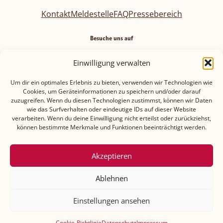
Kontakt
Meldestelle
FAQ
Pressebereich
Besuche uns auf
Einwilligung verwalten
Um dir ein optimales Erlebnis zu bieten, verwenden wir Technologien wie
Cookies, um Geräteinformationen zu speichern und/oder darauf
Datenschutz
Impressum
Einkaufsbedingungen
zuzugreifen. Wenn du diesen Technologien zustimmst, können wir Daten
wie das Surfverhalten oder eindeutige IDs auf dieser Website
Cookie-Richtlinie (EU)
verarbeiten. Wenn du deine Einwilligung nicht erteilst oder zurückziehst,
können bestimmte Merkmale und Funktionen beeinträchtigt werden.
Teilnahmebedingungen mit Datenschutzhinweisen-
ROMY Gewinnspiel
Akzeptieren
Ablehnen
Einstellungen ansehen
Cookie-Richtlinie
Datenschutz
Impressum