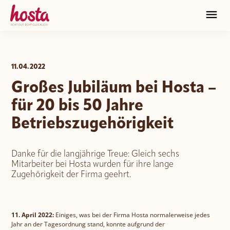
HOSTA
11.04.2022
Verantwortung
HOSTA Historie
Großes Jubiläum bei Hosta –
Unsere Marken
für 20 bis 50 Jahre
HOSTA Zukunft
HOSTA Kultur
Betriebszugehörigkeit
Karriere
HOSTA Genuss
HOSTA Anspruch
Onlineshop
Danke für die langjährige Treue: Gleich sechs
Jobportal
Mitarbeiter bei Hosta wurden für ihre lange
Nippon
Zugehörigkeit der Firma geehrt.
HOSTA Group
HOSTA Onlineshop
News
Kontakt
DE
EN
Mr. Tom
11. April 2022:
Einiges, was bei der Firma Hosta normalerweise jedes
Jahr an der Tagesordnung stand, konnte aufgrund der
B2B Onlineshop